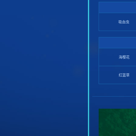
吸血虫
海樱花
红篮草