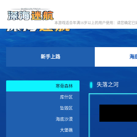
本游戏适合年满16岁以上的用户使用：请您确定
新手上路
海
失落之河
寒骨森林
库什区
坠毁区
海底沙漠
大堡礁