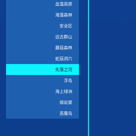
血藻高原
海藻森林
安全区
远古群山
蘑菇森林
蛇菇洞穴
失落之河
浮岛
海上绿洲
熔岩堡
恶魔岛